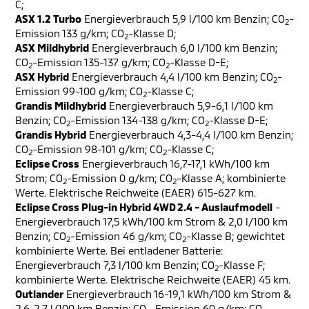
C;
ASX 1.2 Turbo
Energieverbrauch 5,9 l/100 km Benzin; CO
-
2
Emission 133 g/km; CO
-Klasse D;
2
ASX Mildhybrid
Energieverbrauch 6,0 l/100 km Benzin;
CO
-Emission 135-137 g/km; CO
-Klasse D-E;
2
2
ASX Hybrid
Energieverbrauch 4,4 l/100 km Benzin; CO
-
2
Emission 99-100 g/km; CO
-Klasse C;
2
Grandis Mildhybrid
Energieverbrauch 5,9-6,1 l/100 km
Benzin; CO
-Emission 134-138 g/km; CO
-Klasse D-E;
2
2
Grandis Hybrid
Energieverbrauch 4,3-4,4 l/100 km Benzin;
CO
-Emission 98-101 g/km; CO
-Klasse C;
2
2
Eclipse Cross
Energieverbrauch 16,7-17,1 kWh/100 km
Strom; CO
-Emission 0 g/km; CO
-Klasse A; kombinierte
2
2
Werte. Elektrische Reichweite (EAER) 615-627 km.
Eclipse Cross Plug-in Hybrid 4WD 2.4 - Auslaufmodell
-
Energieverbrauch 17,5 kWh/100 km Strom & 2,0 l/100 km
Benzin; CO
-Emission 46 g/km; CO
-Klasse B; gewichtet
2
2
kombinierte Werte. Bei entladener Batterie:
Energieverbrauch 7,3 l/100 km Benzin; CO
-Klasse F;
2
kombinierte Werte. Elektrische Reichweite (EAER) 45 km.
Outlander
Energieverbrauch 16-19,1 kWh/100 km Strom &
2,6-2,7 l/100 km Benzin; CO
-Emission 60 g/km; CO
-