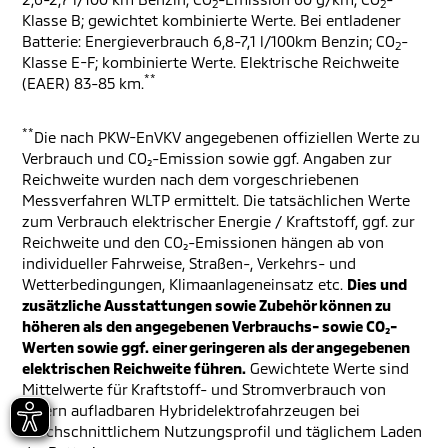
2
2
Klasse B; gewichtet kombinierte Werte. Bei entladener
Batterie: Energieverbrauch 6,8-7,1 l/100km Benzin; CO
-
2
Klasse E-F; kombinierte Werte. Elektrische Reichweite
**
(EAER) 83-85 km.
**
Die nach PKW-EnVKV angegebenen offiziellen Werte zu
Verbrauch und CO₂-Emission sowie ggf. Angaben zur
Reichweite wurden nach dem vorgeschriebenen
Messverfahren WLTP ermittelt. Die tatsächlichen Werte
zum Verbrauch elektrischer Energie / Kraftstoff, ggf. zur
Reichweite und den CO₂-Emissionen hängen ab von
individueller Fahrweise, Straßen-, Verkehrs- und
Wetterbedingungen, Klimaanlageneinsatz etc.
Dies und
zusätzliche Ausstattungen sowie Zubehör können zu
höheren als den angegebenen Verbrauchs- sowie CO₂-
Werten sowie ggf. einer geringeren als der angegebenen
elektrischen Reichweite führen.
Gewichtete Werte sind
Mittelwerte für Kraftstoff- und Stromverbrauch von
extern aufladbaren Hybridelektrofahrzeugen bei
durchschnittlichem Nutzungsprofil und täglichem Laden