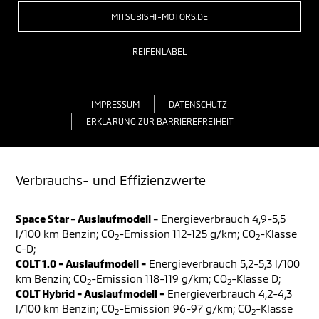
MITSUBISHI-MOTORS.DE
REIFENLABEL
IMPRESSUM
DATENSCHUTZ
ERKLÄRUNG ZUR BARRIEREFREIHEIT
Verbrauchs- und Effizienzwerte
Space Star - Auslaufmodell -
Energieverbrauch 4,9-5,5
l/100 km Benzin; CO
-Emission 112-125 g/km; CO
-Klasse
2
2
C-D;
COLT 1.0 - Auslaufmodell -
Energieverbrauch 5,2-5,3 l/100
km Benzin; CO
-Emission 118-119 g/km; CO
-Klasse D;
2
2
COLT Hybrid - Auslaufmodell -
Energieverbrauch 4,2-4,3
l/100 km Benzin; CO
-Emission 96-97 g/km; CO
-Klasse
2
2